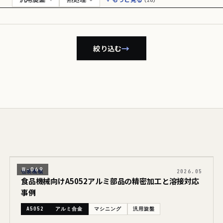
(26)
→
絞り込む
W-069
包装機械
2026.05
食品機械向けA5052アルミ部品の精密加工と溶接対応
事例
A5052
アルミ合金
マシニング
汎用旋盤