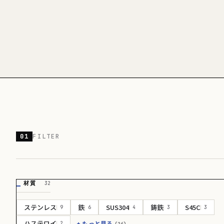
01
FILTER
材質
32
ステンレス
鉄
SUS304
鋳鉄
S45C
9
6
4
3
3
ハステロイ
+ もっと見る
2