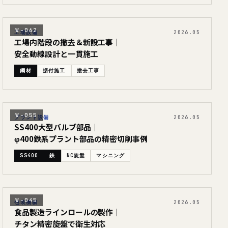
W-062
工場設備
2026.05
工場内階段の撤去＆新設工事｜
安全動線設計と一貫施工
鋼材
据付施工
撤去工事
W-055
プラント設備
2026.05
SS400大型バルブ部品｜
φ400鉄系プラント部品の精密切削事例
SS400
鉄
NC旋盤
マシニング
W-045
包装機械
2026.05
食品製造ラインロールの製作｜
チタン精密旋盤で衛生対応