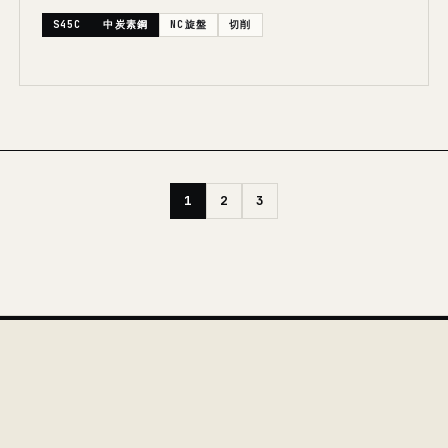
S45C
中炭素鋼
NC旋盤
切削
1
2
3