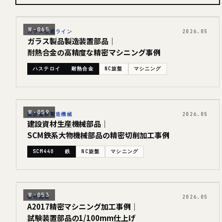
W-065
ガラス生産ライン
2026.05
ガラス製品製造装置部品｜
耐熱合金の高精度な精密マシニング事例
ハステロイ
耐熱合金
NC旋盤
マシニング
W-059
建設資材製造機械
2026.05
建設資材生産機械部品｜
SCM鉄系大物機械部品の精密切削加工事例
SCM440
鉄
NC旋盤
マシニング
W-053
研究開発
2026.05
A2017精密マシニング加工事例｜
試験装置部品の1/100mm仕上げ