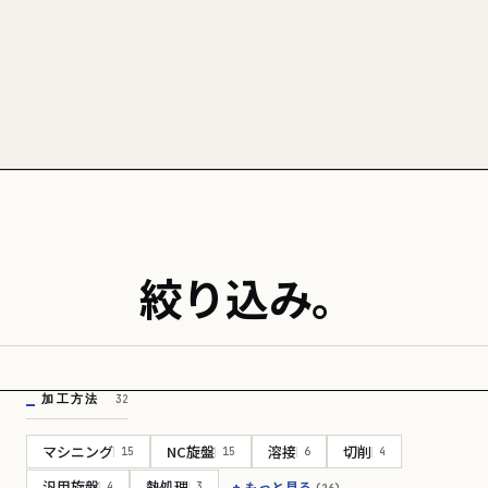
絞り込み。
加工方法
32
マシニング
NC旋盤
溶接
切削
15
15
6
4
汎用旋盤
熱処理
+ もっと見る
4
3