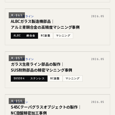
W-063
ガラス生産ライン
2026.05
ALBCガラス製造機部品｜
アルミ青銅合金の高精度マシニング事例
ALBC
銅合金
NC旋盤
マシニング
W-057
ガラス生産ライン
2026.05
ガラス生産ライン部品の製作｜
SUS耐熱部品の精密マシニング事例
SUS304
ステンレス
NC旋盤
マシニング
W-050
工業デザイン
2026.05
S45Cテーパグラスオブジェクトの製作｜
NC旋盤精密加工事例