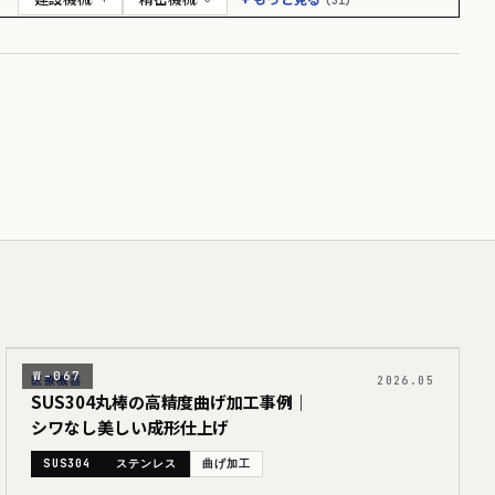
(31)
W-067
医療機器
2026.05
SUS304丸棒の高精度曲げ加工事例｜
シワなし美しい成形仕上げ
SUS304
ステンレス
曲げ加工