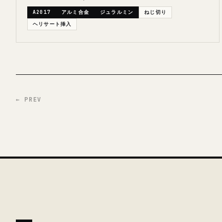
A2017
アルミ合金
ジュラルミン
ねじ切り
ヘリサート挿入
← PREV