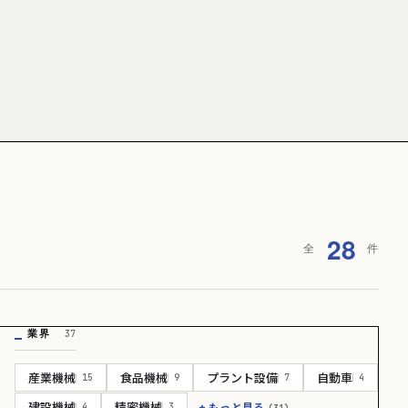
28
全
件
業界
37
産業機械
食品機械
プラント設備
自動車
15
9
7
4
建設機械
精密機械
+ もっと見る
4
3