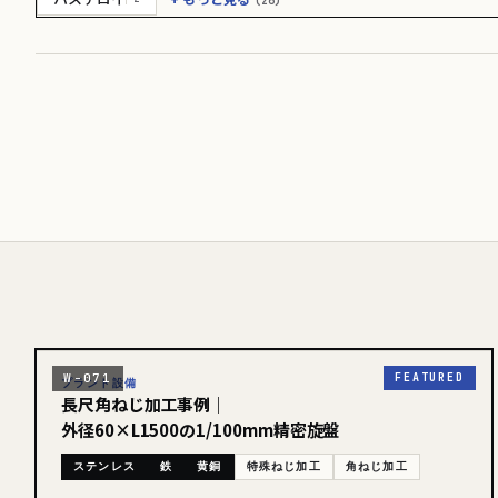
(26)
W-071
FEATURED
プラント設備
2026.05
長尺角ねじ加工事例｜
外径60×L1500の1/100mm精密旋盤
ステンレス
鉄
黄銅
特殊ねじ加工
角ねじ加工