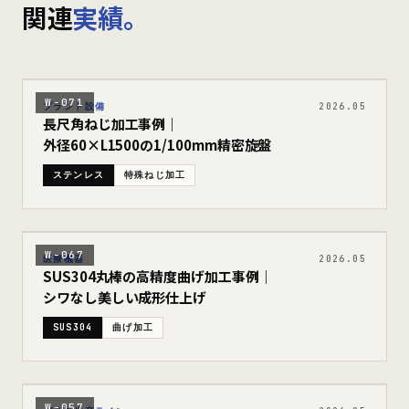
関連
実績。
W-071
プラント設備
2026.05
長尺角ねじ加工事例｜
外径60×L1500の1/100mm精密旋盤
ステンレス
特殊ねじ加工
W-067
医療機器
2026.05
SUS304丸棒の高精度曲げ加工事例｜
シワなし美しい成形仕上げ
SUS304
曲げ加工
W-057