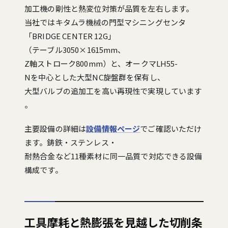
加工機の剛性と熱変位対策が品質を左右します。
当社ではキタムラ機械の門型マシニングセンタ
「BRIDGE CENTER 12G」
（テーブル3050×1615mm、
Z軸ストローク800mm）と、オークマLH55-
Nを中心とした大型NC旋盤群を保有し、
大型バルブの追加工を高い再現性で実現しています
。
主要設備の詳細は
設備情報ページ
でご確認いただけ
ます。鋳鉄・ステンレス・
耐熱合金など11種素材に同一品質で対応できる設備
構成です。
工具摩耗と熱膨張を見越した切削条