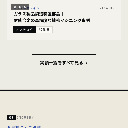
W-065
ガラス生産ライン
2026.05
ガラス製品製造装置部品｜
耐熱合金の高精度な精密マシニング事例
ハステロイ
NC旋盤
→
実績一覧をすべて見る
09
INQUIRY
お見積り・ご相談