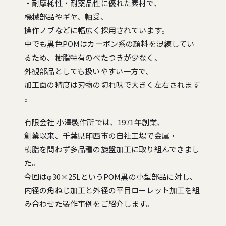
・耐摩耗性・耐薬品性に優れた素材で、
機械部品やギヤ、軸受、
操作ノブなどに幅広く採用されています。
中でも黒色POMはカーボン系の顔料を混練してい
るため、樹脂特有のべたつきが少なく、
外観部品としても扱いやすい一方で、
加工面の精度は刃物の切れ味で大きく左右されます
。
有限会社 小澤製作所では、1971年創業、
創業以来、千葉県印西市の自社工場で金属・
樹脂を問わず多品種の旋盤加工に取り組んできまし
た。
今回はφ30×25LというPOM黒の小型部品に対し、
内径の角ねじ加工と外径の平目ローレット加工を組
み合わせた製作事例をご紹介します。