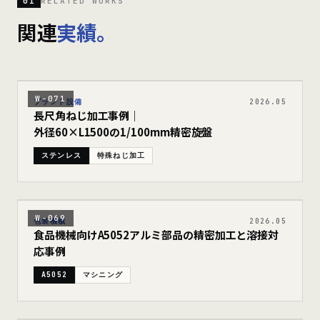
01
RELATED WORKS
関連
実績。
W-071
プラント設備
2026.05
長尺角ねじ加工事例｜
外径60×L1500の1/100mm精密旋盤
ステンレス
特殊ねじ加工
W-069
包装機械
2026.05
食品機械向けA5052アルミ部品の精密加工と溶接対
応事例
A5052
マシニング