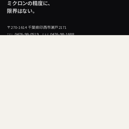
ミクロンの精度に、
限界はない。
〒270-1614 千葉県印西市瀬戸2171
0476-98-0519
0476-98-1688
TEL
FAX
事業内容
切削加工
大物・長尺加工
修理・保全
採用情報
採用トップ